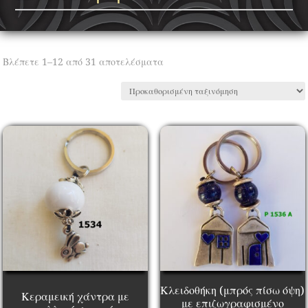
Βλέπετε 1–12 από 31 αποτελέσματα
Κλειδοθήκη (μπρός πίσω όψη)
Κεραμεική χάντρα με
με επιζωγραφισμένο