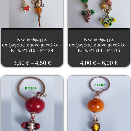
Κλειδοθήκη με
Κλειδοθήκη με
επιζωγραφισμένο μέταλλο –
επιζωγραφισμένο μέταλλο –
Κωδ. Ρ1510 – Ρ1439
Κωδ. Ρ1514 – Ρ1515
Price
Pric
3,50
€
–
4,50
€
4,00
€
–
6,00
€
range:
rang
3,50 €
4,00 
through
thro
4,50 €
6,00 