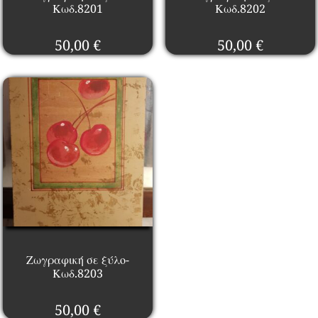
Κωδ.8201
Κωδ.8202
50,00
€
50,00
€
Ζωγραφική σε ξύλο-
Κωδ.8203
50,00
€