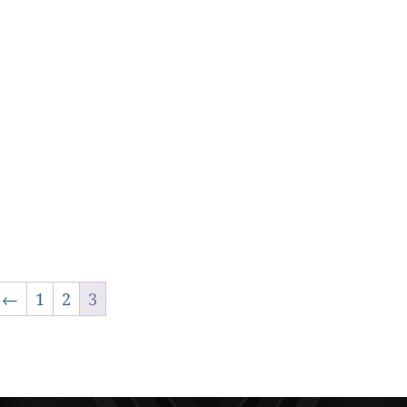
←
1
2
3