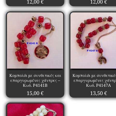
12,00
€
12,00
€
Κομπολόι με συνθετικές και
Κομπολόι με συνθετικέ
επαργυρωμένες χάντρες –
επαργυρωμένες χάντρ
Κωδ. P4141B
Κωδ. P4147A
15,00
€
13,50
€