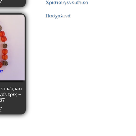
€
Χριστουγεννιάτικα
Πασχαλινά
ετικές και
χάντρες –
87
€