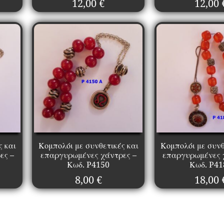
12,00
€
12,00
ς και
Κομπολόι με συνθετικές και
Κομπολόι με συνθ
ες –
επαργυρωμένες χάντρες –
επαργυρωμένες 
Κωδ. P4150
Κωδ. P41
8,00
€
18,00