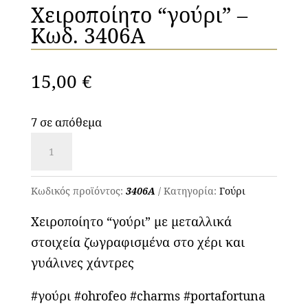
Χειροποίητο “γούρι” –
Κωδ. 3406Α
15,00
€
7 σε απόθεμα
Χειροποίητο
"γούρι"
-
Κωδικός προϊόντος:
3406Α
Κατηγορία:
Γούρι
Κωδ.
Χειροποίητο “γούρι” με μεταλλικά
3406Α
στοιχεία ζωγραφισμένα στο χέρι και
ποσότητα
γυάλινες χάντρες
#γούρι #ohrofeo #charms #portafortuna