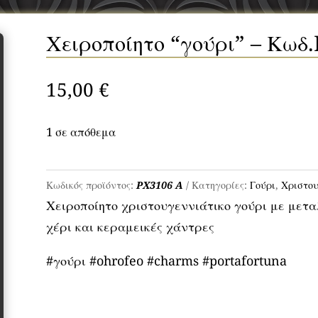
Χειροποίητο “γούρι” – Κωδ
15,00
€
1 σε απόθεμα
Χειροποίητο
“γούρι”
Κωδικός προϊόντος:
PX3106 A
Κατηγορίες:
Γούρι
,
Χριστου
Χειροποίητο χριστουγεννιάτικο γούρι με μετ
–
χέρι και κεραμεικές χάντρες
Κωδ.PX3106
A
#γούρι #ohrofeo #charms #portafortuna
ποσότητα