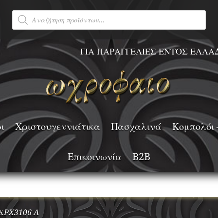
Products
search
ΓΙΑ ΠΑΡΑΓΓΕΛΙΕΣ ΕΝΤΟΣ ΕΛΛΑΔΟΣ ΑΝΩ Τ
ι
Χριστουγεννιάτικα
Πασχαλινά
Κομπολόι 
Επικοινωνία
B2B
ωδ.PX3106 A