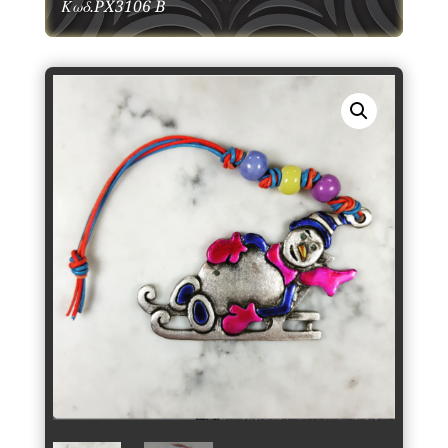
Κωδ.PX3106 B