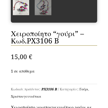
Χειροποίητο “γούρι” –
Κωδ.PX3106 B
15,00
€
1 σε απόθεμα
Χειροποίητο
“γούρι”
Κωδικός προϊόντος:
PX3106 B
Κατηγορίες:
Γούρι
,
–
Χριστουγεννιάτικα
Κωδ.PX3106
Χειροποίητο χριστουγεννιάτικο γούρι με