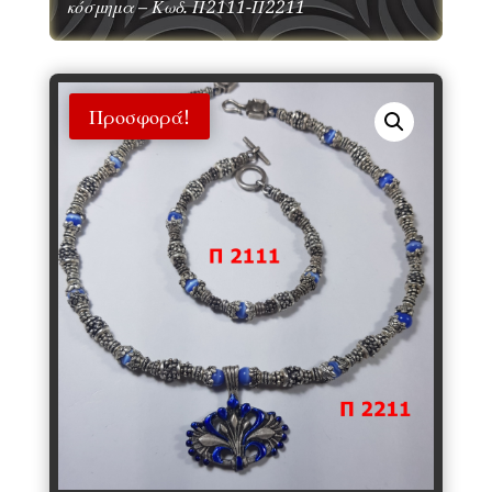
κόσμημα – Κωδ. Π2111-Π2211
Προσφορά!