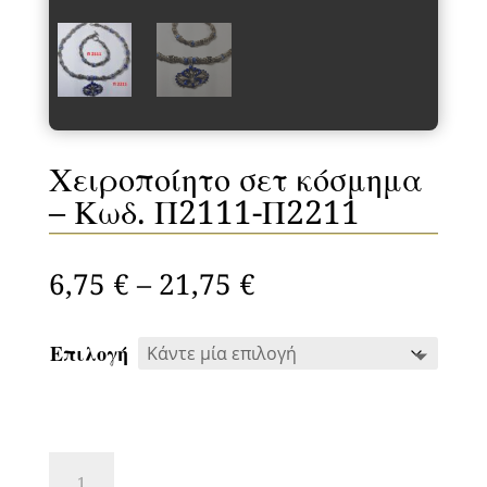
Χειροποίητο σετ κόσμημα
– Κωδ. Π2111-Π2211
Price
6,75
€
–
21,75
€
range:
6,75 €
Επιλογή
through
21,75 €
Χειροποίητο