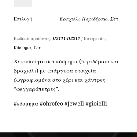
σετ
κόσμημα
Επιλογή
Βραχιόλι, Περιδέραιο, Σετ
-
Κωδ.
Κωδικός προϊόντος:
Π2111-Π2211
Κατηγορίες:
Π2111-
Κόσμημα
,
Σετ
Π2211
ποσότητα
Χειροποίητο σετ κόσμημα (περιδέραιο και
βραχιόλι) με επάργυρα στοιχεία
ζωγραφισμένα στο χέρι και χάντρες
“φεγγαρόπετρες”.
#κόσμημα #ohrofeo #Jewell #gioielli