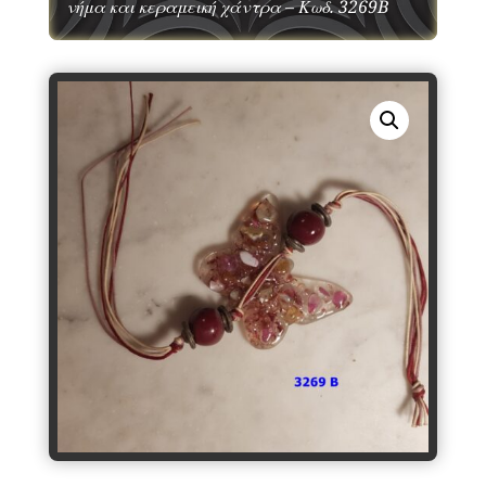
νήμα και κεραμεική χάντρα – Κωδ. 3269B