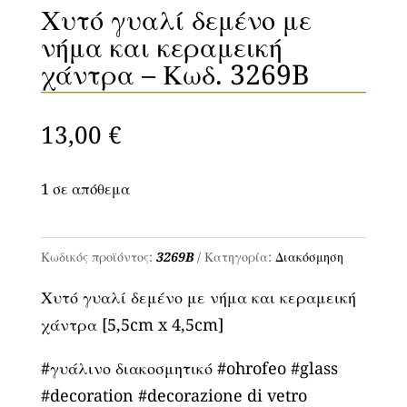
Χυτό γυαλί δεμένο με
νήμα και κεραμεική
χάντρα – Κωδ. 3269B
13,00
€
1 σε απόθεμα
Χυτό
γυαλί
Κωδικός προϊόντος:
3269B
Κατηγορία:
Διακόσμηση
δεμένο
Χυτό γυαλί δεμένο με νήμα και κεραμεική
με
χάντρα [5,5cm x 4,5cm]
νήμα
και
#γυάλινο διακοσμητικό #ohrofeo #glass
κεραμεική
#decoration #decorazione di vetro