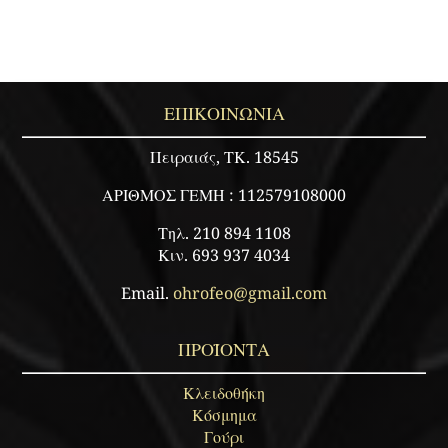
χάντρα
-
Κωδ.
3269B
ΕΠΙΚΟΙΝΩΝΙΑ
ποσότητα
Πειραιάς, ΤΚ. 18545
ΑΡΙΘΜΟΣ ΓΕΜΗ : 112579108000
Τηλ. 210 894 1108
Κιν. 693 937 4034
Email.
ohrofeo@gmail.com
ΠΡΟΪΟΝΤΑ
Κλειδοθήκη
Κόσμημα
Γούρι