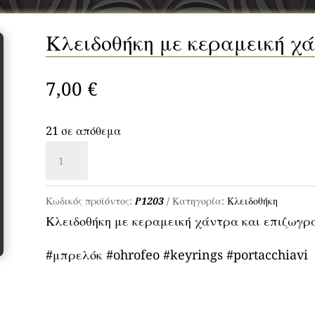
Κλειδοθήκη με κεραμεική χ
7,00
€
21 σε απόθεμα
Κλειδοθήκη
με
κεραμεική
Κωδικός προϊόντος:
Ρ1203
Κατηγορία:
Κλειδοθήκη
χάντρα
Κλειδοθήκη με κεραμεική χάντρα και επιζωγ
-
#μπρελόκ #ohrofeo #keyrings #portacchiavi
Κωδ.
Ρ1203
ποσότητα