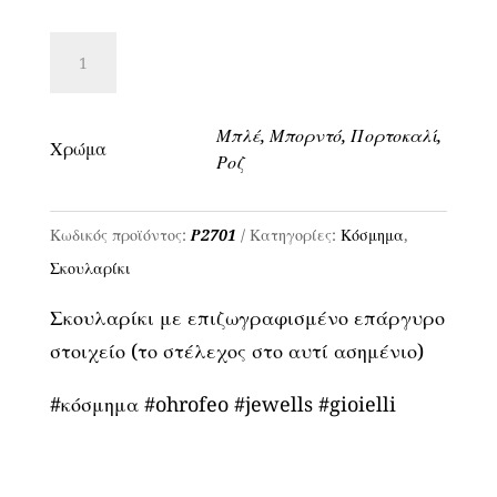
Σκουλαρίκι
με
επιζωγραφισμένο
Μπλέ, Μπορντό, Πορτοκαλί,
επάργυρο
Χρώμα
Ροζ
στοιχείο
-
Κωδικός προϊόντος:
Ρ2701
Κατηγορίες:
Κόσμημα
,
Κωδ.
Σκουλαρίκι
P2701
ποσότητα
Σκουλαρίκι με επιζωγραφισμένο επάργυρο
στοιχείο (το στέλεχος στο αυτί ασημένιο)
#κόσμημα #ohrofeo #jewells #gioielli