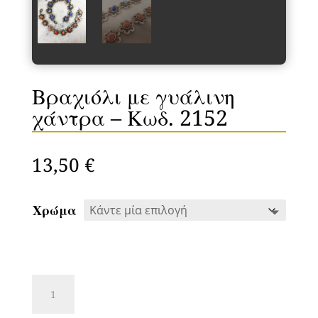
Βραχιόλι με γυάλινη
χάντρα – Κωδ. 2152
13,50
€
Χρώμα
Βραχιόλι
με