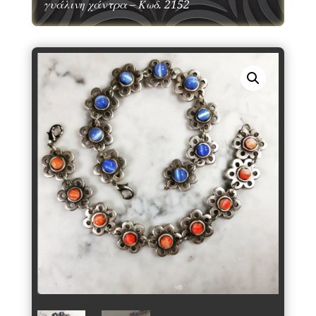
γυάλινη χάντρα – Κωδ. 2152