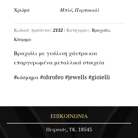
γυάλινη
Χρώμα
Μπλέ, Πορτοκαλί
χάντρα
-
Κωδικός προϊόντος:
2152
Κατηγορίες:
Βραχιόλι
,
Κωδ.
Κόσμημα
2152
ποσότητα
Βραχιόλι με γυάλινη χάντρα και
επαργυρωμένα μεταλλικά στοιχεία
#κόσμημα #ohrofeo #jewells #gioielli
ΕΠΙΚΟΙΝΩΝΙΑ
Πειραιάς, ΤΚ. 18545